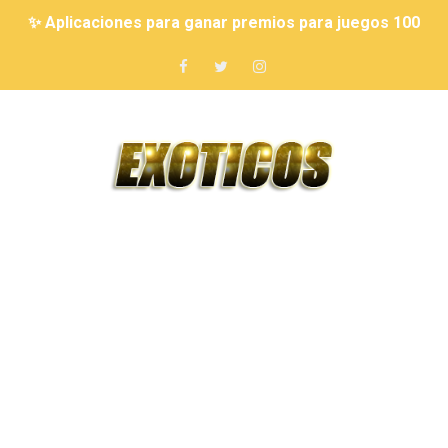
✨ Aplicaciones para ganar premios para juegos 100% r
CÓMO GANAR RUBUX GRATIS ✨ MÉTODOS NUEVOS Y R
🤑 7 Juegos que Permiten Ganar Dinero Real 🎮💰
Cómo ganar diamantes reales en Free Fire de forma fá
7 JUEGOS QUE TE PUEDEN HACER MILLONARIO 💰 10