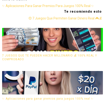
✨ Aplicaciones Para Ganar Premios Para Juegos 100% Real ✨
Te recomiendo esto
🤑 7 Juegos Que Permiten Ganar Dinero Real 🎮💰
7 JUEGOS QUE TE PUEDEN HACER MILLONARIO 💰 100% REAL Y
COMPROBADO
✨ Aplicaciones para ganar premios para juegos 100% real ✨