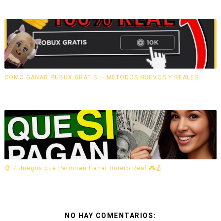
CÓMO GANAR RUBUX GRATIS ✨ MÉTODOS NUEVOS Y REALES
🤑 7 Juegos que Permiten Ganar Dinero Real 🎮💰
NO HAY COMENTARIOS: