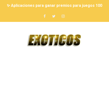
✨ Aplicaciones para ganar premios para juegos 100% r
CÓMO GANAR RUBUX GRATIS ✨ MÉTODOS NUEVOS Y R
🤑 7 Juegos que Permiten Ganar Dinero Real 🎮💰
Cómo ganar diamantes reales en Free Fire de forma fá
7 JUEGOS QUE TE PUEDEN HACER MILLONARIO 💰 10