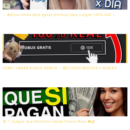
✨ Aplicaciones para ganar premios para juegos 100% real ✨
CÓMO GANAR RUBUX GRATIS ✨ MÉTODOS NUEVOS Y REALES
🤑 7 Juegos que Permiten Ganar Dinero Real 🎮💰