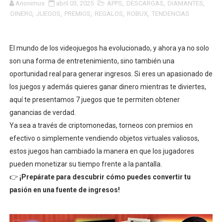
Anonimus
abril 03, 2025
APPS
,
DESCARGAS
,
DIAMANTES
,
DINERO
,
JUEGOS
,
PREMIOS
,
REGALOS
,
ROBUX
,
TENDENCIAS
El mundo de los videojuegos ha evolucionado, y ahora ya no solo
son una forma de entretenimiento, sino también una
oportunidad real para generar ingresos. Si eres un apasionado de
los juegos y además quieres ganar dinero mientras te diviertes,
aquí te presentamos 7 juegos que te permiten obtener
ganancias de verdad.
Ya sea a través de criptomonedas, torneos con premios en
efectivo o simplemente vendiendo objetos virtuales valiosos,
estos juegos han cambiado la manera en que los jugadores
pueden monetizar su tiempo frente a la pantalla.
👉
¡Prepárate para descubrir cómo puedes convertir tu
pasión en una fuente de ingresos!